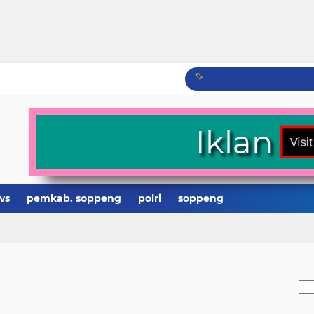
Iklan
ws
pemkab. soppeng
polri
soppeng