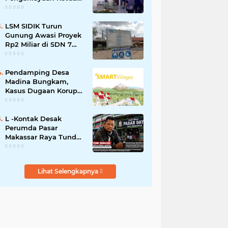
DPRD Soppeng Pilih
Tempuh Jalur Hukum
LSM SIDIK Turun
Gunung Awasi Proyek
Rp2 Miliar di SDN 7
Salotungo, Ada Pesan
Keras untuk Pelaksana
Pendamping Desa
Madina Bungkam,
Kasus Dugaan Korupsi
Smart Village Makin
Jadi Sorotan
L -Kontak Desak
Perumda Pasar
Makassar Raya Tunda
Penyegelan Kios Pasar
Daya
Lihat Selengkapnya