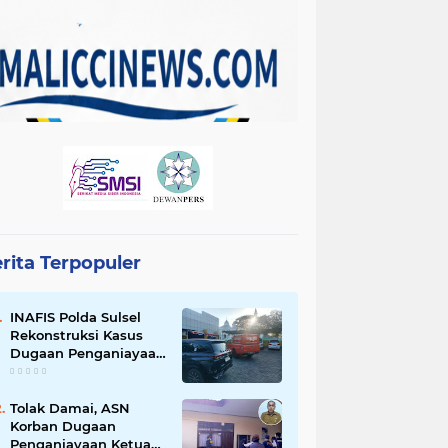
rita Terpopuler
INAFIS Polda Sulsel
Rekonstruksi Kasus
Dugaan Penganiayaan
Pegawai BKSDM
Soppeng
Tolak Damai, ASN
Korban Dugaan
Penganiayaan Ketua