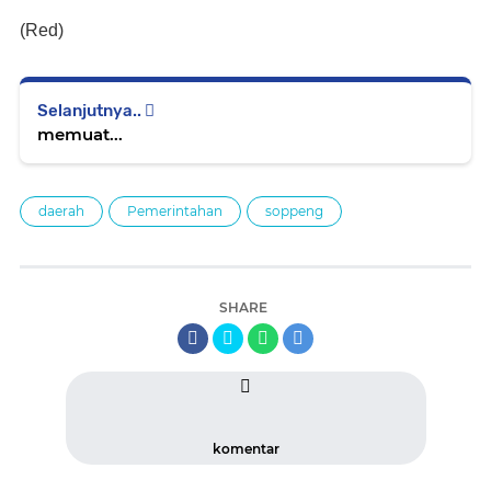
(Red)
Selanjutnya..
memuat...
daerah
Pemerintahan
soppeng
SHARE
komentar