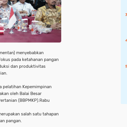
Wamentan) menyebabkan
fokus pada ketahanan pangan
uksi dan produktivitas
ian.
ra pelatihan Kepemimpinan
akan oleh Balai Besar
Pertanian (BBPMKP).Rabu
merupakan salah satu tahapan
tan pangan.