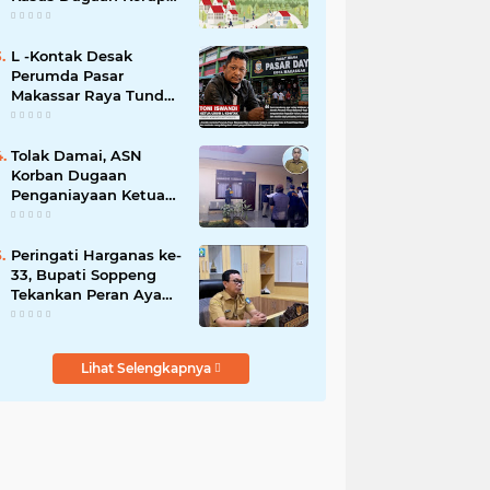
Smart Village Makin
Jadi Sorotan
L -Kontak Desak
Perumda Pasar
Makassar Raya Tunda
Penyegelan Kios Pasar
Daya
Tolak Damai, ASN
Korban Dugaan
Penganiayaan Ketua
DPRD Soppeng Pilih
Tempuh Jalur Hukum
Peringati Harganas ke-
33, Bupati Soppeng
Tekankan Peran Ayah
dalam Membangun
Generasi Unggul
Lihat Selengkapnya