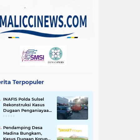
rita Terpopuler
INAFIS Polda Sulsel
Rekonstruksi Kasus
Dugaan Penganiayaan
Pegawai BKSDM
Soppeng
Pendamping Desa
Madina Bungkam,
Kasus Dugaan Korupsi