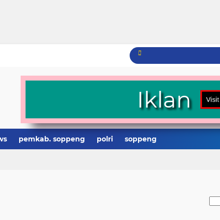
Iklan
ws
pemkab. soppeng
polri
soppeng