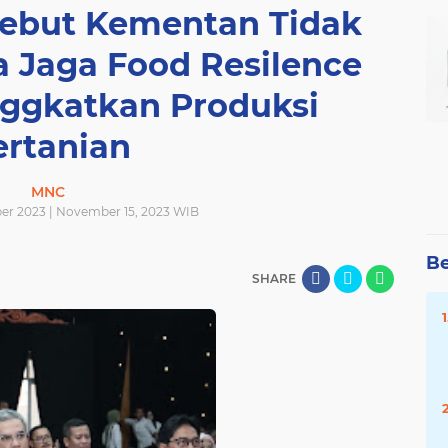
Sebut Kementan Tidak
 Jaga Food Resilence
nggkatkan Produksi
ertanian
MNC
er 2023 | November 15, 2023 WIB
Be
SHARE