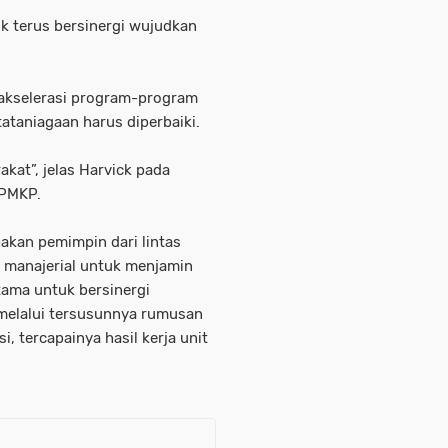
uk terus bersinergi wujudkan
gakselerasi program-program
taniagaan harus diperbaiki.
kat”, jelas Harvick pada
BPMKP.
pakan pemimpin dari lintas
 manajerial untuk menjamin
tama untuk bersinergi
melalui tersusunnya rumusan
i, tercapainya hasil kerja unit