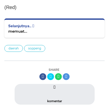
(Red)
Selanjutnya..
memuat...
daerah
soppeng
SHARE
komentar