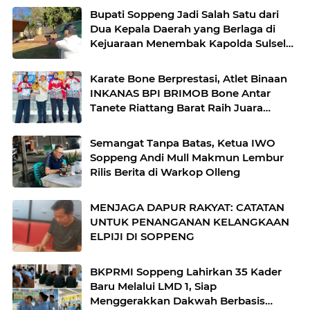
Bupati Soppeng Jadi Salah Satu dari
Dua Kepala Daerah yang Berlaga di
Kejuaraan Menembak Kapolda Sulsel
Cup XI 2026
Karate Bone Berprestasi, Atlet Binaan
INKANAS BPI BRIMOB Bone Antar
Tanete Riattang Barat Raih Juara
Umum III di POPKAB 2026
Semangat Tanpa Batas, Ketua IWO
Soppeng Andi Mull Makmun Lembur
Rilis Berita di Warkop Olleng
MENJAGA DAPUR RAKYAT: CATATAN
UNTUK PENANGANAN KELANGKAAN
ELPIJI DI SOPPENG
BKPRMI Soppeng Lahirkan 35 Kader
Baru Melalui LMD 1, Siap
Menggerakkan Dakwah Berbasis