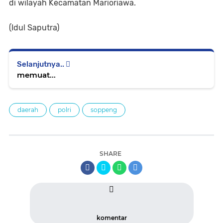
di wilayah Kecamatan Marioriawa.
(Idul Saputra)
Selanjutnya..
memuat...
daerah
polri
soppeng
SHARE
komentar