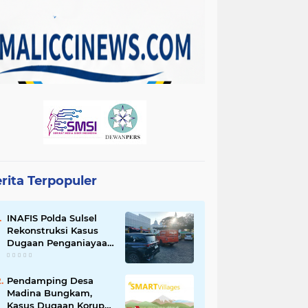
rita Terpopuler
INAFIS Polda Sulsel
Rekonstruksi Kasus
Dugaan Penganiayaan
Pegawai BKSDM
Soppeng
Pendamping Desa
Madina Bungkam,
Kasus Dugaan Korupsi