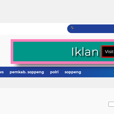
Iklan
ws
pemkab. soppeng
polri
soppeng