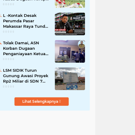
Smart Village Makin
Jadi Sorotan
L -Kontak Desak
Perumda Pasar
Makassar Raya Tunda
Penyegelan Kios Pasar
Daya
Tolak Damai, ASN
Korban Dugaan
Penganiayaan Ketua
DPRD Soppeng Pilih
Tempuh Jalur Hukum
LSM SIDIK Turun
Gunung Awasi Proyek
Rp2 Miliar di SDN 7
Salotungo, Ada Pesan
Keras untuk Pelaksana
Lihat Selengkapnya