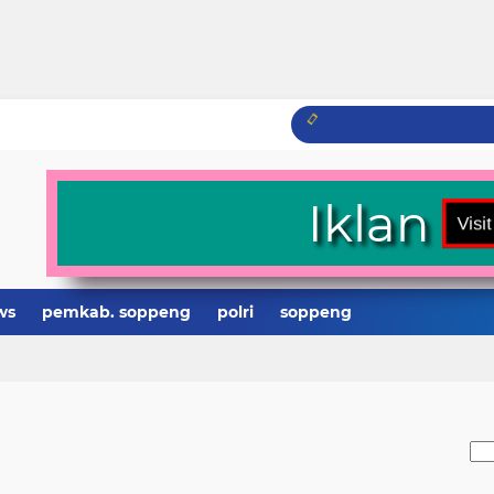
Iklan
ws
pemkab. soppeng
polri
soppeng