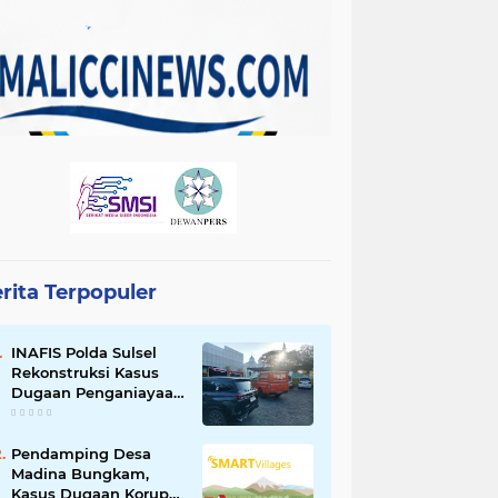
rita Terpopuler
INAFIS Polda Sulsel
Rekonstruksi Kasus
Dugaan Penganiayaan
Pegawai BKSDM
Soppeng
Pendamping Desa
Madina Bungkam,
Kasus Dugaan Korupsi