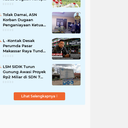
Smart Village Makin
Jadi Sorotan
Tolak Damai, ASN
Korban Dugaan
Penganiayaan Ketua
DPRD Soppeng Pilih
Tempuh Jalur Hukum
L -Kontak Desak
Perumda Pasar
Makassar Raya Tunda
Penyegelan Kios Pasar
Daya
LSM SIDIK Turun
Gunung Awasi Proyek
Rp2 Miliar di SDN 7
Salotungo, Ada Pesan
Keras untuk Pelaksana
Lihat Selengkapnya