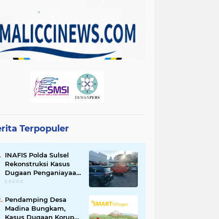
rita Terpopuler
INAFIS Polda Sulsel
Rekonstruksi Kasus
Dugaan Penganiayaan
Pegawai BKSDM
Soppeng
Pendamping Desa
Madina Bungkam,
Kasus Dugaan Korupsi