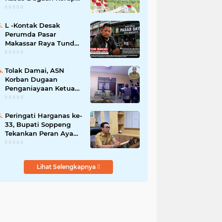
Smart Village Makin
Jadi Sorotan
L -Kontak Desak
Perumda Pasar
Makassar Raya Tunda
Penyegelan Kios Pasar
Daya
Tolak Damai, ASN
Korban Dugaan
Penganiayaan Ketua
DPRD Soppeng Pilih
Tempuh Jalur Hukum
Peringati Harganas ke-
33, Bupati Soppeng
Tekankan Peran Ayah
dalam Membangun
Generasi Unggul
Lihat Selengkapnya