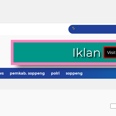
Iklan
ws
pemkab. soppeng
polri
soppeng