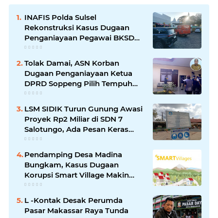
INAFIS Polda Sulsel
Rekonstruksi Kasus Dugaan
Penganiayaan Pegawai BKSDM
Soppeng
Tolak Damai, ASN Korban
Dugaan Penganiayaan Ketua
DPRD Soppeng Pilih Tempuh
Jalur Hukum
LSM SIDIK Turun Gunung Awasi
Proyek Rp2 Miliar di SDN 7
Salotungo, Ada Pesan Keras
untuk Pelaksana
Pendamping Desa Madina
Bungkam, Kasus Dugaan
Korupsi Smart Village Makin
Jadi Sorotan
L -Kontak Desak Perumda
Pasar Makassar Raya Tunda