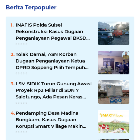
Berita Terpopuler
INAFIS Polda Sulsel
Rekonstruksi Kasus Dugaan
Penganiayaan Pegawai BKSDM
Soppeng
Tolak Damai, ASN Korban
Dugaan Penganiayaan Ketua
DPRD Soppeng Pilih Tempuh
Jalur Hukum
LSM SIDIK Turun Gunung Awasi
Proyek Rp2 Miliar di SDN 7
Salotungo, Ada Pesan Keras
untuk Pelaksana
Pendamping Desa Madina
Bungkam, Kasus Dugaan
Korupsi Smart Village Makin
Jadi Sorotan