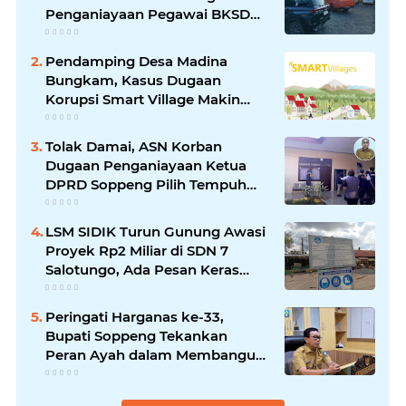
Penganiayaan Pegawai BKSDM
Soppeng
Pendamping Desa Madina
Bungkam, Kasus Dugaan
Korupsi Smart Village Makin
Jadi Sorotan
Tolak Damai, ASN Korban
Dugaan Penganiayaan Ketua
DPRD Soppeng Pilih Tempuh
Jalur Hukum
LSM SIDIK Turun Gunung Awasi
Proyek Rp2 Miliar di SDN 7
Salotungo, Ada Pesan Keras
untuk Pelaksana
Peringati Harganas ke-33,
Bupati Soppeng Tekankan
Peran Ayah dalam Membangun
Generasi Unggul