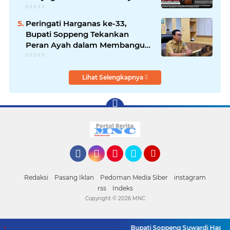
Peringati Harganas ke-33,
Bupati Soppeng Tekankan
Peran Ayah dalam Membangun
Generasi Unggul
Lihat Selengkapnya
Facebook
Instagram
Pinterest
Twitter
YouTube
Redaksi
Pasang Iklan
Pedoman Media Siber
instagram
rss
Indeks
Copyright ©
2026 MNC
Bupati Soppeng Suwardi Haseng L