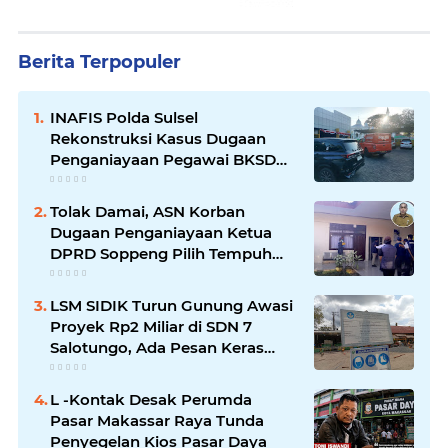
Berita Terpopuler
INAFIS Polda Sulsel
Rekonstruksi Kasus Dugaan
Penganiayaan Pegawai BKSDM
Soppeng
Tolak Damai, ASN Korban
Dugaan Penganiayaan Ketua
DPRD Soppeng Pilih Tempuh
Jalur Hukum
LSM SIDIK Turun Gunung Awasi
Proyek Rp2 Miliar di SDN 7
Salotungo, Ada Pesan Keras
untuk Pelaksana
L -Kontak Desak Perumda
Pasar Makassar Raya Tunda
Penyegelan Kios Pasar Daya