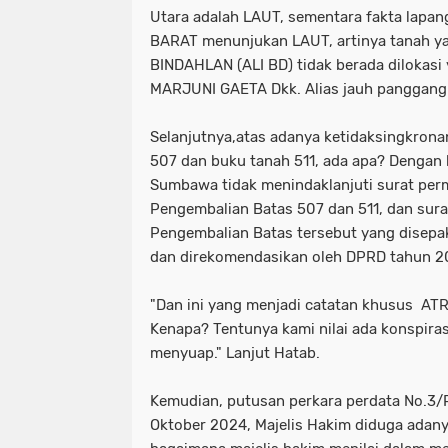
Utara adalah LAUT, sementara fakta lapa
BARAT menunjukan LAUT, artinya tanah yan
BINDAHLAN (ALI BD) tidak berada dilokasi 
MARJUNI GAETA Dkk. Alias jauh panggang 
Selanjutnya,atas adanya ketidaksingkrona
507 dan buku tanah 511, ada apa? Denga
Sumbawa tidak menindaklanjuti surat pe
Pengembalian Batas 507 dan 511, dan sur
Pengembalian Batas tersebut yang disep
dan direkomendasikan oleh DPRD tahun 20
"Dan ini yang menjadi catatan khusus A
Kenapa? Tentunya kami nilai ada konspiras
menyuap." Lanjut Hatab.
Kemudian, putusan perkara perdata No.3/
Oktober 2024, Majelis Hakim diduga adan