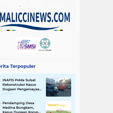
rita Terpopuler
INAFIS Polda Sulsel
Rekonstruksi Kasus
Dugaan Penganiayaan
Pegawai BKSDM
Soppeng
Pendamping Desa
Madina Bungkam,
Kasus Dugaan Korupsi