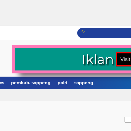
Iklan
ws
pemkab. soppeng
polri
soppeng