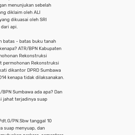
ngan menunjukan sebelah
g diklaim oleh ALI
yang dikuasai oleh SRI
dari api.
n batas - batas buku tanah
n kenapa? ATR/BPN Kabupaten
rmohonan Rekonstruksi
at permohonan Rekonstruksi
akati dikantor DPRD Sumbawa
14 kenapa tidak dilaksanakan.
TR/BPN Sumbawa ada apa? Dan
i jahat terjadinya suap
Pdt.G/PN.Sbw tanggal 10
ya suap menyuap, dan