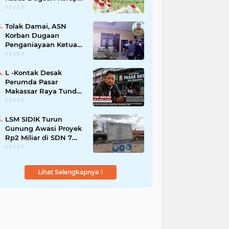
Smart Village Makin
Jadi Sorotan
Tolak Damai, ASN
Korban Dugaan
Penganiayaan Ketua
DPRD Soppeng Pilih
Tempuh Jalur Hukum
L -Kontak Desak
Perumda Pasar
Makassar Raya Tunda
Penyegelan Kios Pasar
Daya
LSM SIDIK Turun
Gunung Awasi Proyek
Rp2 Miliar di SDN 7
Salotungo, Ada Pesan
Keras untuk Pelaksana
Lihat Selengkapnya