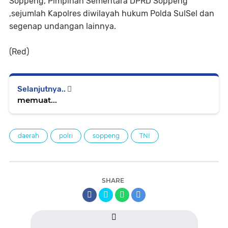
Soppeng, Pimpinan Sementara DPRD Soppeng
,sejumlah Kapolres diwilayah hukum Polda SulSel dan
segenap undangan lainnya.
(Red)
Selanjutnya..
memuat...
daerah
polri
soppeng
TNI
SHARE