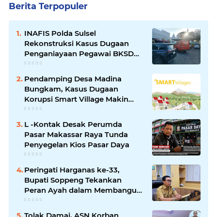
Berita Terpopuler
INAFIS Polda Sulsel
Rekonstruksi Kasus Dugaan
Penganiayaan Pegawai BKSDM
Soppeng
Pendamping Desa Madina
Bungkam, Kasus Dugaan
Korupsi Smart Village Makin
Jadi Sorotan
L -Kontak Desak Perumda
Pasar Makassar Raya Tunda
Penyegelan Kios Pasar Daya
Peringati Harganas ke-33,
Bupati Soppeng Tekankan
Peran Ayah dalam Membangun
Generasi Unggul
Tolak Damai, ASN Korban