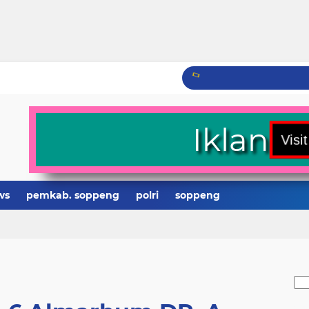
Iklan
ws
pemkab. soppeng
polri
soppeng