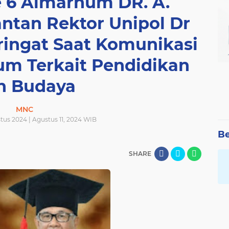
e 6 Almarhum DR. A.
antan Rektor Unipol Dr
ringat Saat Komunikasi
m Terkait Pendidikan
n Budaya
MNC
tus 2024 | Agustus 11, 2024 WIB
Be
SHARE