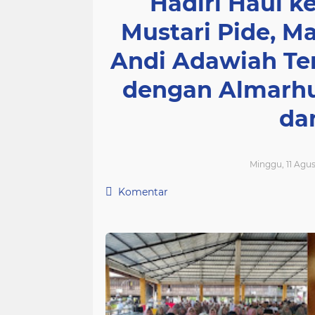
Hadiri Haul k
Mustari Pide, M
Andi Adawiah Te
dengan Almarhu
da
Minggu, 11 Agus
Komentar