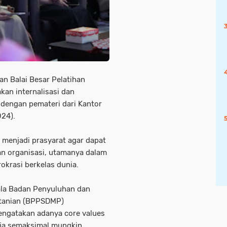
n Balai Besar Pelatihan
an internalisasi dan
dengan pemateri dari Kantor
024).
s menjadi prasyarat agar dapat
an organisasi, utamanya dalam
okrasi berkelas dunia.
ala Badan Penyuluhan dan
tanian (BPPSDMP)
engatakan adanya core values
ja semaksimal mungkin.