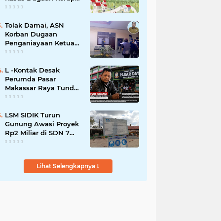
Smart Village Makin
Jadi Sorotan
Tolak Damai, ASN
Korban Dugaan
Penganiayaan Ketua
DPRD Soppeng Pilih
Tempuh Jalur Hukum
L -Kontak Desak
Perumda Pasar
Makassar Raya Tunda
Penyegelan Kios Pasar
Daya
LSM SIDIK Turun
Gunung Awasi Proyek
Rp2 Miliar di SDN 7
Salotungo, Ada Pesan
Keras untuk Pelaksana
Lihat Selengkapnya