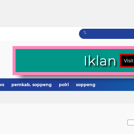
Iklan
ws
pemkab. soppeng
polri
soppeng