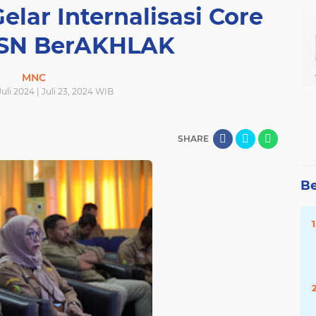
lar Internalisasi Core
ASN BerAKHLAK
MNC
Juli 2024 | Juli 23, 2024 WIB
SHARE
Be