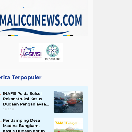
rita Terpopuler
INAFIS Polda Sulsel
Rekonstruksi Kasus
Dugaan Penganiayaan
Pegawai BKSDM
Soppeng
Pendamping Desa
Madina Bungkam,
Kasus Dugaan Korupsi