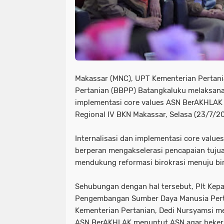
Makassar (MNC), UPT Kementerian Pertania
Pertanian (BBPP) Batangkaluku melaksanak
implementasi core values ASN BerAKHLAK 
Regional IV BKN Makassar, Selasa (23/7/2
Internalisasi dan implementasi core value
berperan mengakselerasi pencapaian tuju
mendukung reformasi birokrasi menuju bir
Sehubungan dengan hal tersebut, Plt Kep
Pengembangan Sumber Daya Manusia Per
Kementerian Pertanian, Dedi Nursyamsi m
ASN BerAKHLAK menuntut ASN agar beker