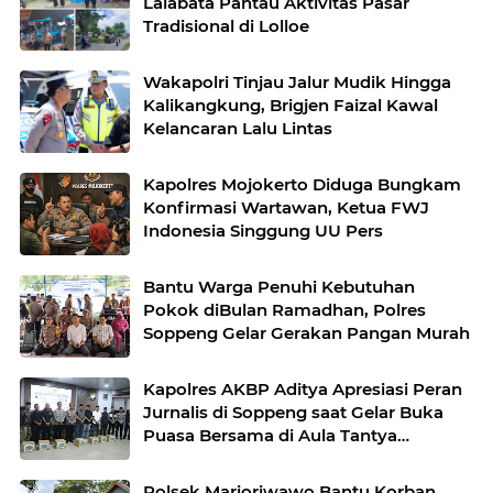
Lalabata Pantau Aktivitas Pasar
Tradisional di Lolloe
Wakapolri Tinjau Jalur Mudik Hingga
Kalikangkung, Brigjen Faizal Kawal
Kelancaran Lalu Lintas
Kapolres Mojokerto Diduga Bungkam
Konfirmasi Wartawan, Ketua FWJ
Indonesia Singgung UU Pers
Bantu Warga Penuhi Kebutuhan
Pokok diBulan Ramadhan, Polres
Soppeng Gelar Gerakan Pangan Murah
Kapolres AKBP Aditya Apresiasi Peran
Jurnalis di Soppeng saat Gelar Buka
Puasa Bersama di Aula Tantya
Sudhijarati
Polsek Marioriwawo Bantu Korban